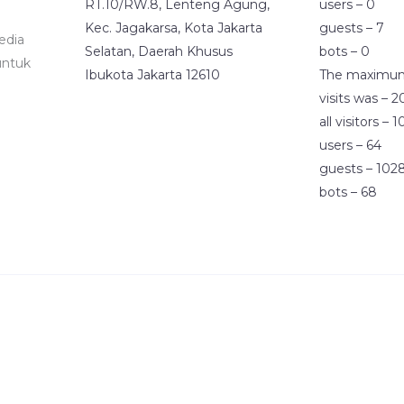
RT.10/RW.8, Lenteng Agung,
users – 0
Kec. Jagakarsa, Kota Jakarta
guests – 7
edia
Selatan, Daerah Khusus
bots – 0
untuk
Ibukota Jakarta 12610
The maximu
visits was – 
all visitors – 
users – 64
guests – 102
bots – 68