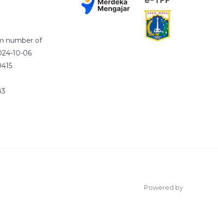
m number of
2024-10-06
10415
83
Powered by