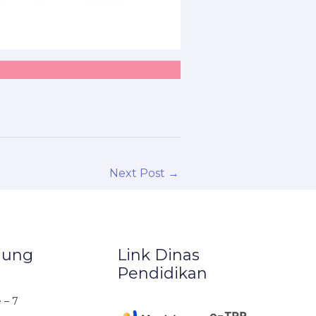
Next Post
→
jung
Link Dinas
Pendidikan
e – 7