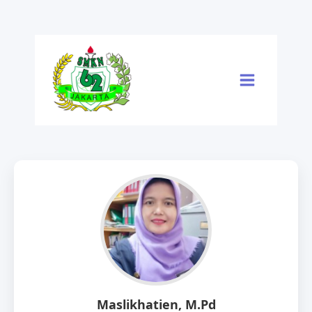
Skip
to
content
Maslikhatien, M.Pd