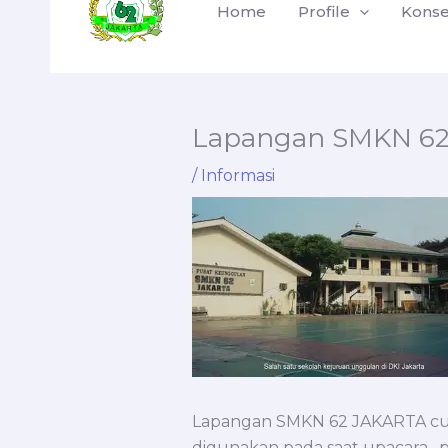
Home
Profile
Konse
content
Lapangan SMKN 62
/
Informasi
Lapangan SMKN 62 JAKARTA cukup
digunakan pada saat upacara , p