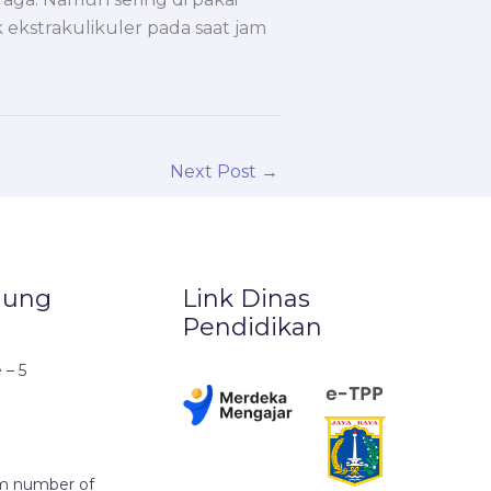
k ekstrakulikuler pada saat jam
Next Post
→
jung
Link Dinas
Pendidikan
 – 5
m number of