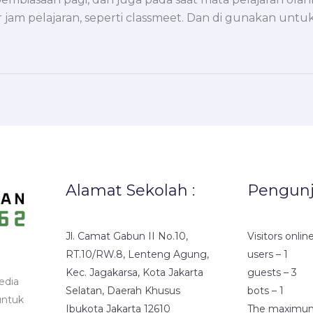
ar jam pelajaran, seperti classmeet. Dan di gunakan untu
Alamat Sekolah :
Pengun
Jl. Camat Gabun II No.10,
Visitors online
RT.10/RW.8, Lenteng Agung,
users – 1
Kec. Jagakarsa, Kota Jakarta
guests – 3
edia
Selatan, Daerah Khusus
bots – 1
untuk
Ibukota Jakarta 12610
The maximu