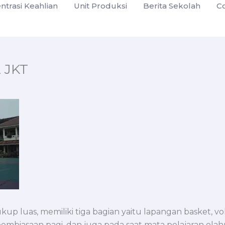
ntrasi Keahlian
Unit Produksi
Berita Sekolah
C
 JKT
 luas, memiliki tiga bagian yaitu lapangan basket, vol
embiasaan pagi, dan juga pada saat mata pelajaran olah