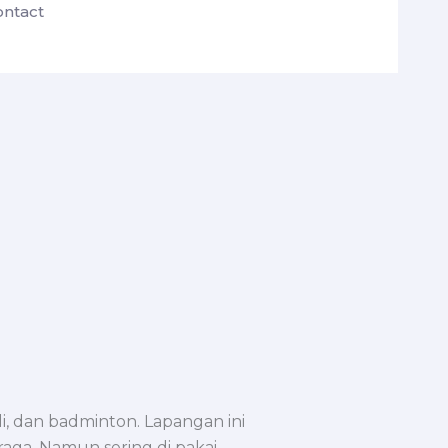
ontact
i, dan badminton. Lapangan ini
raga. Namun sering di pakai