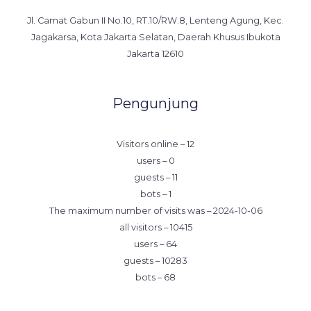
Jl. Camat Gabun II No.10, RT.10/RW.8, Lenteng Agung, Kec.
Jagakarsa, Kota Jakarta Selatan, Daerah Khusus Ibukota
Jakarta 12610
Pengunjung
Visitors online – 12
users – 0
guests – 11
bots – 1
The maximum number of visits was – 2024-10-06
all visitors – 10415
users – 64
guests – 10283
bots – 68